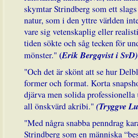
skymtar Strindberg som ett slags 
natur, som i den yttre världen int
vare sig vetenskaplig eller realis
tiden sökte och såg tecken för u
(
Erik Bergqvist i SvD)
mönster."
"Och det är skönt att se hur Delb
former och format. Korta snapsho
djärva men solida professionella
(Tryggve Lu
all önskvärd akribi."
"Med några snabba penndrag kara
Strindberg som en människa “besa