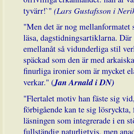
(Lars Gustafsson i Neri
tyvärr!`"
"Men det är nog mellanformatet s
läsa, dagstidningsartiklarna. Där 
emellanåt så vidunderliga stil ver
späckad som den är med arkaiska
finurliga ironier som är mycket el
Jan Arnald i DN)
verkar." (
"Flertalet motiv han fäste sig vid
förbigående kan te sig lösryckta,
läsningen som integrerade i en stö
fullständig naturligtvis, men anad