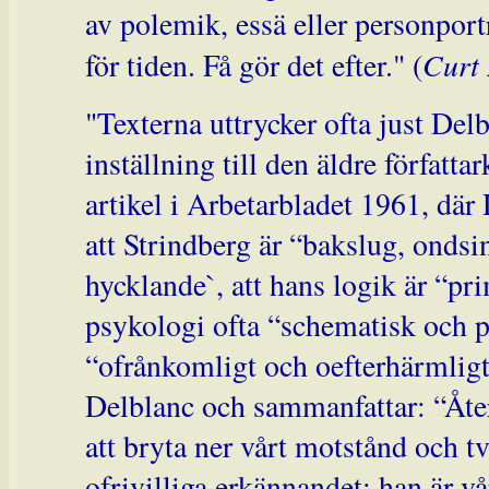
av polemik, essä eller personport
Curt
för tiden. Få gör det efter." (
"Texterna uttrycker ofta just Del
inställning till den äldre författa
artikel i Arbetarbladet 1961, där
att Strindberg är “bakslug, ondsin
hycklande`, att hans logik är “pr
psykologi ofta “schematisk och p
“ofrånkomligt och oefterhärmligt
Delblanc och sammanfattar: “Åte
att bryta ner vårt motstånd och t
ofrivilliga erkännandet: han är vår