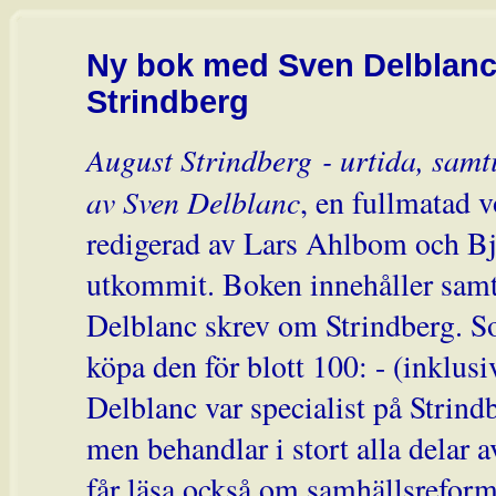
Ny bok med Sven Delblanc
Strindberg
August Strindberg - urtida, samti
av Sven Delblanc
, en fullmatad 
redigerad av Lars Ahlbom och Bj
utkommit. Boken innehåller samt
Delblanc skrev om Strindberg. 
köpa den för blott 100: - (inklusi
Delblanc var specialist på Strind
men behandlar i stort alla delar a
får läsa också om samhällsreform